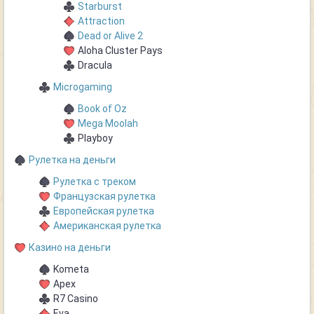
Starburst
Attraction
Dead or Alive 2
Aloha Cluster Pays
Dracula
Microgaming
Book of Oz
Mega Moolah
Playboy
Рулетка на деньги
Рулетка с треком
Французская рулетка
Европейская рулетка
Американская рулетка
Казино на деньги
Kometa
Apex
R7 Casino
Eva