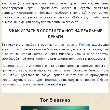
выигрыш (или потерять его весь), если правильно угадает цвет
перевернутой карты. Вероятности успеха и неудачи являются
равными и составляют 50% (как подбросить монетку). Игрок может
отказаться от риска и нажать кнопку «Забрать», чтобы все
выигранные деньги сразу перечислили на его счет.
💡КАК ИГРАТЬ В СЛОТ ULTRA HOT НА РЕАЛЬНЫЕ
ДЕНЬГИ
Эту игру могут выбрать новички
онлайн кзаино Пин Ап
, желающие
узнать о гемблинге, каким он был несколько десятков лет назад, так
и опытные игроки, которые ценят классику казино с ее простой
трехбарабанной механикой и незамысловатым игровым процессом.
Поскольку волатильность слота выше средней, следует избегать
крупных ставок, если игрок не располагает большим банкроллом.
При этом надеяться на запуск призовых раундов не приходится,
поскольку они отсутствуют. Все выигрыши (крупные и не очень) будут
получены только во время основной игры.
Топ 5 казино