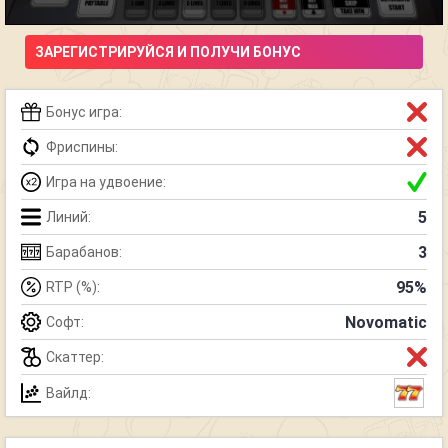
ЗАРЕГИСТРИРУЙСЯ И ПОЛУЧИ БОНУС
Бонус игра:
Фриспины:
Игра на удвоение:
5
Линий:
3
Барабанов:
95%
RTP (%):
Novomatic
Софт:
Скаттер:
Вайлд: