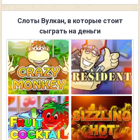
Слоты Вулкан, в которые стоит
сыграть на деньги