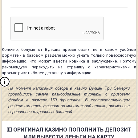
Конечно, бонусы от Вулкана презентованы не в самом удобном
формате - в базовом разделе можно узнать только поверхностную
информацию, что может ввести новичка в заблуждение. Поэтому
рекомендуем переходить на страницу с характеристиками и
просматривать более детальную информацию
На момент написания обзора в казино Вулкан Три Семерки
проводились самые разнообразные турниры с призовым
фондом в размере 150 фриспинов. В соответствующем
разделе имеется указания по минимальной ставке, временные
ограничения турнирных баталий
💵 ОРИГИНАЛ КАЗИНО ПОПОЛНИТЬ ДЕПОЗИТ
ИЛИ ВЫВЕСТИ ДЕНЬГИ НА КАРТУ