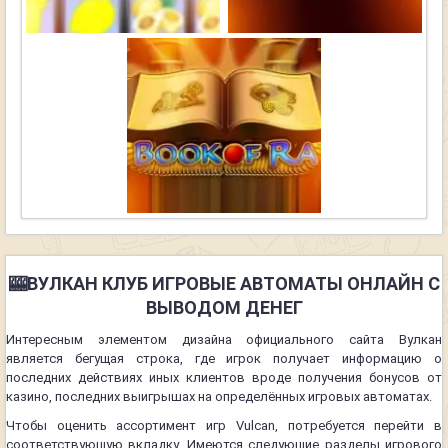
🎰ВУЛКАН КЛУБ ИГРОВЫЕ АВТОМАТЫ ОНЛАЙН С
ВЫВОДОМ ДЕНЕГ
Интересным элементом дизайна официального сайта Вулкан
является бегущая строка, где игрок получает информацию о
последних действиях иных клиентов вроде получения бонусов от
казино, последних выигрышах на определённых игровых автоматах.
Чтобы оценить ассортимент игр Vulcan, потребуется перейти в
соответствующую вкладку. Имеются следующие разделы игрового