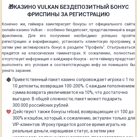
🎁КАЗИНО VULKAN БЕЗДЕПОЗИТНЫЙ БОНУС
ФРИСПИНЫ ЗА РЕГИСТРАЦИЮ
Конечно же, геймера заинтересует бонусы от официального сайта
онлайн-казино Vulkan - особенно бездепозит, представленный в виде
фриспинов. Для его получения необходимо успешно пройти
регистрацию и верификацию, установить клиентскую программу, а
затем уже активировать бонус в разделе "Профиль". Отыгрываться
придётся на классических гаминаторах. К сожалению, полностью
отсутствует информация о вейджере бонуса - хотя геймеру предстоит
выполнять его условия и соответствующую инфу не помешало бы
узнать заранее.
Приветственный пакет казино сопровождает игрока с 1 по
10 депозиты, возвращая 100-200%. С каждым пополнением
сумма возврата увеличивается на 10%, что достаточно
выгодно. В общей сложности, пакет может подарить
300.000 российских рублей.
Действуют также бонусы reload, возвращающие от 100 до
300% и кэшбэк, который, к сожалению, актуален только для
VIP-клиентов. Игроку придется долгое время играть на
реальные деньги, наращивая статус, а затем уже