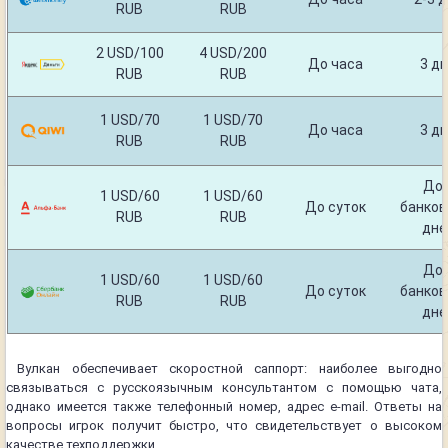
RUB
RUB
2 USD/100
4 USD/200
До часа
3 д
RUB
RUB
1 USD/70
1 USD/70
До часа
3 д
RUB
RUB
До 
1 USD/60
1 USD/60
До суток
банков
RUB
RUB
дне
До 
1 USD/60
1 USD/60
До суток
банков
RUB
RUB
дне
Вулкан обеспечивает скоростной саппорт: наиболее выгодно
связываться с русскоязычным консультантом с помощью чата,
однако имеется также телефонный номер, адрес e-mail. Ответы на
вопросы игрок получит быстро, что свидетельствует о высоком
качестве техподдержки.