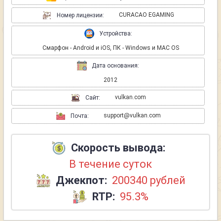
CURACAO EGAMING
Номер лицензии:
Устройства:
Смарфон - Android и iOS, ПК - Windows и MAC OS
Дата основания:
2012
vulkan.com
Сайт:
support@vulkan.com
Почта:
Скорость вывода:
В течение суток
Джекпот:
200340 рублей
RTP:
95.3%