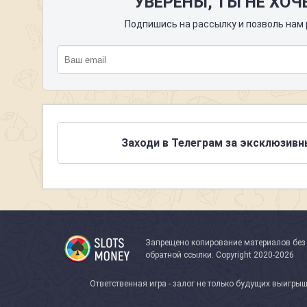
УВЕРЕНЫ, ТЫ НЕ ХО
Подпишись на рассылку и позволь нам
Заходи в Телеграм за эксклюзивн
Запрещено копирование материалов без
обратной ссылки. Copyright 2020-2026
Ответственная игра - залог не только будущих выигрыш