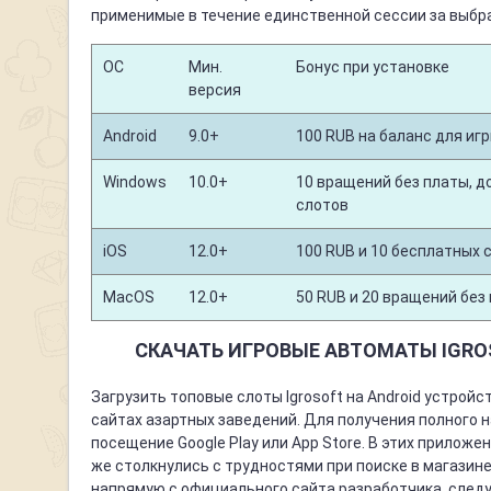
применимые в течение единственной сессии за выб
ОС
Мин.
Бонус при установке
версия
Android
9.0+
100 RUB на баланс для иг
Windows
10.0+
10 вращений без платы, д
слотов
iOS
12.0+
100 RUB и 10 бесплатных с
MacOS
12.0+
50 RUB и 20 вращений без 
СКАЧАТЬ ИГРОВЫЕ АВТОМАТЫ IGRO
Загрузить топовые слоты Igrosoft на Android устройст
сайтах азартных заведений. Для получения полного 
посещение Google Play или App Store. В этих прилож
же столкнулись с трудностями при поиске в магазине
напрямую с официального сайта разработчика, следу