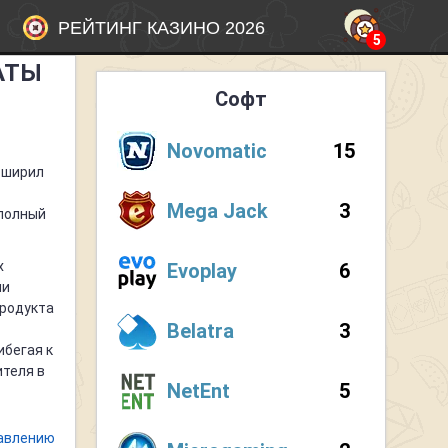
РЕЙТИНГ КАЗИНО 2026
АТЫ
Софт
Novomatic
15
сширил
Mega Jack
3
 полный
х
Evoplay
6
ми
продукта
Belatra
3
ибегая к
ителя в
NetEnt
5
лавлению