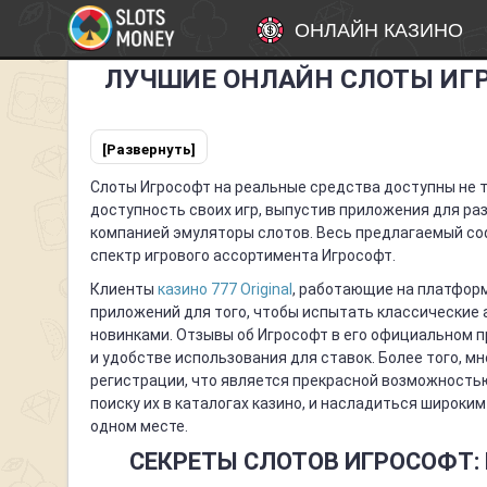
ОНЛАЙН КАЗИНО
ЛУЧШИЕ ОНЛАЙН СЛОТЫ ИГР
[Развернуть]
Слоты Игрософт на реальные средства доступны не 
доступность своих игр, выпустив приложения для р
компанией эмуляторы слотов. Весь предлагаемый со
спектр игрового ассортимента Игрософт.
Клиенты
казино 777 Original
, работающие на платформ
приложений для того, чтобы испытать классические
новинками. Отзывы об Игрософт в его официальном 
и удобстве использования для ставок. Более того, 
регистрации, что является прекрасной возможностью
поиску их в каталогах казино, и насладиться широки
одном месте.
СЕКРЕТЫ СЛОТОВ ИГРОСОФТ: