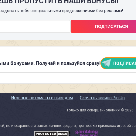
ЧЕШЬ ПРОПУСТИТЬ НАШИ БОНУСЫ!
 радовать тебя специальными предложениями без рекламы!
ыми бонусами. Получай и пользуйся сразу!
ПОДПИСА
Игровые автоматы с выводом
Скачать казино Pin Up
Только для совершеннолетних! © 2026
ей, но и сохранности ваших личных средств, при первых признаках игровой з