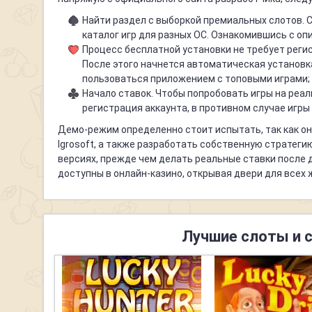
Найти раздел с выборкой премиальных слотов. 
каталог игр для разных ОС. Ознакомившись с оп
Процесс бесплатной установки не требует реги
После этого начнется автоматическая установк
пользоваться приложением с топовыми играми;
Начало ставок. Чтобы попробовать игры на реал
регистрация аккаунта, в противном случае игры
Демо-режим определенно стоит испытать, так как он
Igrosoft, а также разработать собственную стратег
версиях, прежде чем делать реальные ставки после 
доступны в онлайн-казино, открывая двери для всех
Лучшие слоты и с
5233
5528