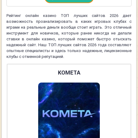
Рейтинг онлайн казино ТОП лучших сайтов 2026 дает
возможность проанализировать в каких игровых клубах с
играми на реальные деньги вообще стоит играть. Это отличный
инструмент для новичков, которые ранее никогда не делали
ставки в онлайн казино, который поможет быстро отыскать
надежный сайт. Наш ТОП лучших сайтов 2026 года составляют
опытные специалисты и здесь только надежные, лицензионные
клубы с отменной репутацией.
KOMETA