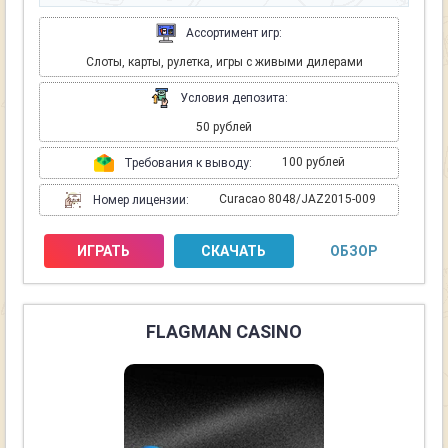
Ассортимент игр:
Слоты, карты, рулетка, игры с живыми дилерами
Условия депозита:
50 рублей
100 рублей
Требования к выводу:
Curacao 8048/JAZ2015-009
Номер лицензии:
ОБЗОР
ИГРАТЬ
СКАЧАТЬ
FLAGMAN CASINO