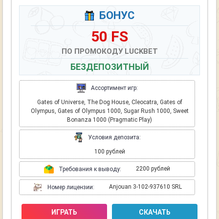
БОНУС
50 FS
ПО ПРОМОКОДУ LUCKBET
БЕЗДЕПОЗИТНЫЙ
Ассортимент игр:
Gates of Universe, The Dog House, Cleocatra, Gates of
Olympus, Gates of Olympus 1000, Sugar Rush 1000, Sweet
Bonanza 1000 (Pragmatic Play)
Условия депозита:
100 рублей
2200 рублей
Требования к выводу:
Anjouan 3-102-937610 SRL
Номер лицензии:
ИГРАТЬ
СКАЧАТЬ