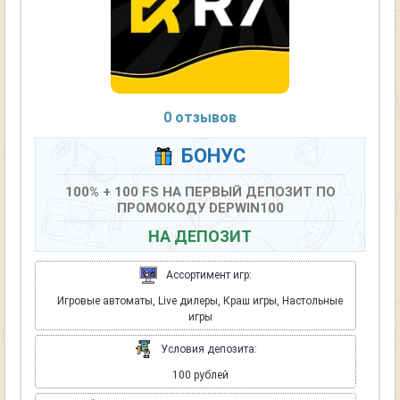
0 отзывов
БОНУС
100% + 100 FS НА ПЕРВЫЙ ДЕПОЗИТ ПО
ПРОМОКОДУ DEPWIN100
НА ДЕПОЗИТ
Ассортимент игр:
Игровые автоматы, Live дилеры, Краш игры, Настольные
игры
Условия депозита:
100 рублей