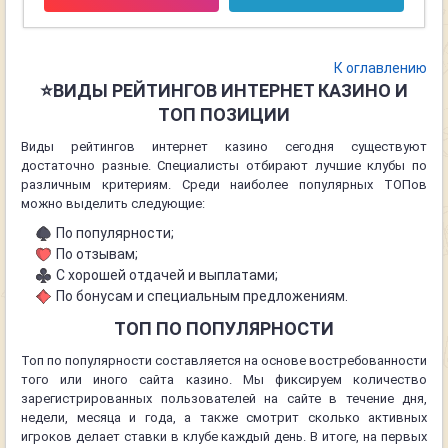
К оглавлению
⭐ВИДЫ РЕЙТИНГОВ ИНТЕРНЕТ КАЗИНО И
ТОП ПОЗИЦИИ
Виды рейтингов интернет казино сегодня существуют
достаточно разные. Специалисты отбирают лучшие клубы по
различным критериям. Среди наиболее популярных ТОПов
можно выделить следующие:
По популярности;
По отзывам;
С хорошей отдачей и выплатами;
По бонусам и специальным предложениям.
ТОП ПО ПОПУЛЯРНОСТИ
Топ по популярности составляется на основе востребованности
того или иного сайта казино. Мы фиксируем количество
зарегистрированных пользователей на сайте в течение дня,
недели, месяца и года, а также смотрит сколько активных
игроков делает ставки в клубе каждый день. В итоге, на первых