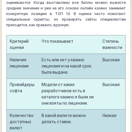
оцениваются. Когда выставлены все баллы можно вывести
среднее значение и уже на его основе онлайн казино занимает
конкретную позицию в ТОП 10. В оценке часто помогают
специальные скрипты, но проверять сайты специалистам
приходится, как правило, вручную.
Критерий
Что показывает
Степень
оценки
важности
Наличие
Есть или нет у казино
Высокая
лицензии
лицензия и на какой срок
была выдана.
Провайдеры
Модели от каких
Высокая
софта
разработчиков есть в
каталоге казино и были ли
они взяты по лицензии.
Количество
В какой валюте можно
Низкая
доступных
делать ставки.
валют