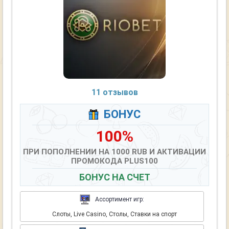
11 отзывов
БОНУС
100%
ПРИ ПОПОЛНЕНИИ НА 1000 RUB И АКТИВАЦИИ
ПРОМОКОДА PLUS100
БОНУС НА СЧЕТ
Ассортимент игр:
Слоты, Live Casino, Столы, Ставки на спорт