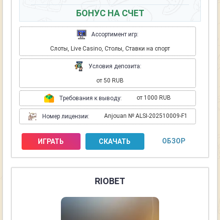
БОНУС НА СЧЕТ
Ассортимент игр:
Слоты, Live Casino, Столы, Ставки на спорт
Условия депозита:
от 50 RUB
от 1000 RUB
Требования к выводу:
Anjouan № ALSI-202510009-F1
Номер лицензии:
ОБЗОР
ИГРАТЬ
СКАЧАТЬ
RIOBET