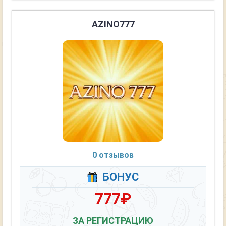
AZINO777
0 отзывов
БОНУС
777₽
ЗА РЕГИСТРАЦИЮ