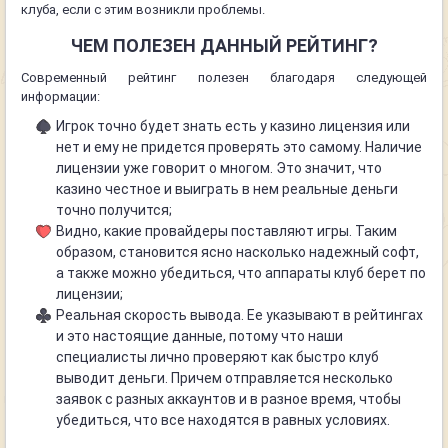
клуба, если с этим возникли проблемы.
ЧЕМ ПОЛЕЗЕН ДАННЫЙ РЕЙТИНГ?
Современный рейтинг полезен благодаря следующей
информации:
Игрок точно будет знать есть у казино лицензия или
нет и ему не придется проверять это самому. Наличие
лицензии уже говорит о многом. Это значит, что
казино честное и выиграть в нем реальные деньги
точно получится;
Видно, какие провайдеры поставляют игры. Таким
образом, становится ясно насколько надежный софт,
а также можно убедиться, что аппараты клуб берет по
лицензии;
Реальная скорость вывода. Ее указывают в рейтингах
и это настоящие данные, потому что наши
специалисты лично проверяют как быстро клуб
выводит деньги. Причем отправляется несколько
заявок с разных аккаунтов и в разное время, чтобы
убедиться, что все находятся в равных условиях.