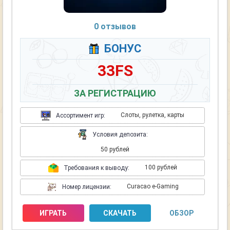
0 отзывов
БОНУС
33FS
ЗА РЕГИСТРАЦИЮ
Слоты, рулетка, карты
Ассортимент игр:
Условия депозита:
50 рублей
100 рублей
Требования к выводу:
Curacao e-Gaming
Номер лицензии:
ОБЗОР
ИГРАТЬ
СКАЧАТЬ