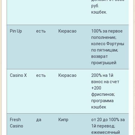
руб.
Su
кэшбек.
M
J
Pin Up
есть
Кюрасао
100% за первое
Va
пополнение;
G
колесо Фортуны
Po
по пятницам;
H
возврат
проигрышей
Casino X
есть
Кюрасао
200% на 1й
I
взнос на счет
R
+200
Fr
фриспинов;
Bo
программа
H
кэшбек
Fresh
да
Кипр
от 20 до 100% за
Ju
Casino
1й перевод;
Pa
ежемесячный
Be