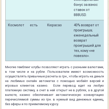
бонус за взнос
ставок от
888USD.
Космолот
есть
Кюрасао
40% возврат от
B
проигрыша;
Bo
еженедельный
Az
возврат
Si
проигрышей для
тех, кому «не
повезло».
Многие гемблинг клубы позволяют играть с разными валютами,
в том числе и на рубли. Пользователи имеют возможность
осуществлять привычные расчеты в грн., чтобы играть на деньги
на любимых онлайн автоматах с помощью мобайл версий и
игровых клиентов казино. Если перевод идет на любую
платежную систему, а счет в ней открыт не в рублях, а в другой
валюте, казино обеспечивает автоматическую конвертацию
перечисляемой суммы из грн. в нужный вид денежных единиц,
без аферы и по приемлемому курсу.