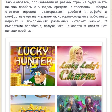
Таким образом, пользователи из разных стран не будут иметь
никаких проблем с выводом средств на телефонах. Обзоры
отзывов игроков подтверждают удобный интерфейс и
комфортные органы управления, которые созданы в мобильных
версиях и приложениях различных интернет казино. С
выплатами заработка, полученного на азартных слотах, нет
никаких проблем.