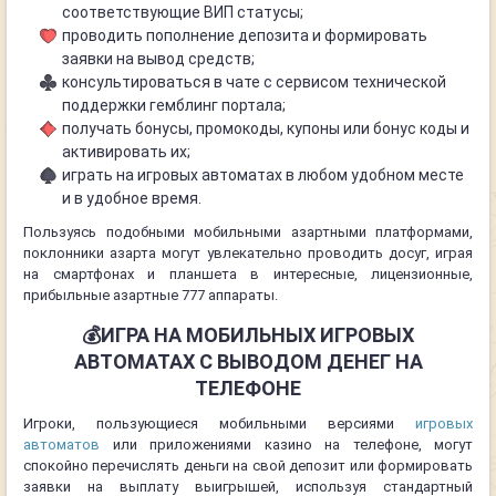
соответствующие ВИП статусы;
проводить пополнение депозита и формировать
заявки на вывод средств;
консультироваться в чате с сервисом технической
поддержки гемблинг портала;
получать бонусы, промокоды, купоны или бонус коды и
активировать их;
играть на игровых автоматах в любом удобном месте
и в удобное время.
Пользуясь подобными мобильными азартными платформами,
поклонники азарта могут увлекательно проводить досуг, играя
на смартфонах и планшета в интересные, лицензионные,
прибыльные азартные 777 аппараты.
💰ИГРА НА МОБИЛЬНЫХ ИГРОВЫХ
АВТОМАТАХ С ВЫВОДОМ ДЕНЕГ НА
ТЕЛЕФОНЕ
Игроки, пользующиеся мобильными версиями
игровых
автоматов
или приложениями казино на телефоне, могут
спокойно перечислять деньги на свой депозит или формировать
заявки на выплату выигрышей, используя стандартный