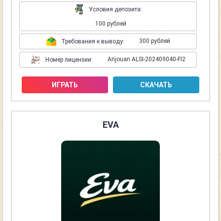
Условия депозита:
100 рублей
300 рублей
Требования к выводу:
Anjouan ALSI-202409040-FI2
Номер лицензии:
ИГРАТЬ
СКАЧАТЬ
EVA