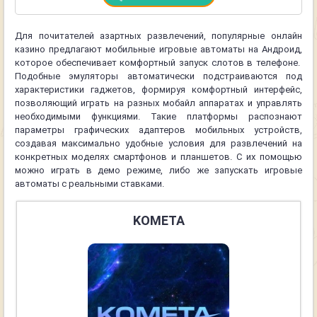
Для почитателей азартных развлечений, популярные онлайн
казино предлагают мобильные игровые автоматы на Андроид,
которое обеспечивает комфортный запуск слотов в телефоне.
Подобные эмуляторы автоматически подстраиваются под
характеристики гаджетов, формируя комфортный интерфейс,
позволяющий играть на разных мобайл аппаратах и управлять
необходимыми функциями. Такие платформы распознают
параметры графических адаптеров мобильных устройств,
создавая максимально удобные условия для развлечений на
конкретных моделях смартфонов и планшетов. С их помощью
можно играть в демо режиме, либо же запускать игровые
автоматы с реальными ставками.
KOMETA