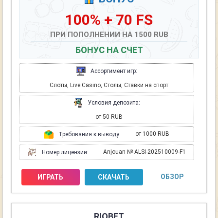
100% + 70 FS
ПРИ ПОПОЛНЕНИИ НА 1500 RUB
БОНУС НА СЧЕТ
Ассортимент игр:
Слоты, Live Casino, Столы, Ставки на спорт
Условия депозита:
от 50 RUB
от 1000 RUB
Требования к выводу:
Anjouan № ALSI-202510009-F1
Номер лицензии:
ОБЗОР
ИГРАТЬ
СКАЧАТЬ
RIOBET