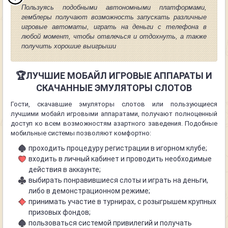
Пользуясь подобными автономными платформами,
гемблеры получают возможность запускать различные
игровые автоматы, играть на деньги с телефона в
любой момент, чтобы отвлечься и отдохнуть, а также
получить хорошие выигрыши
🏆ЛУЧШИЕ МОБАЙЛ ИГРОВЫЕ АППАРАТЫ И
СКАЧАННЫЕ ЭМУЛЯТОРЫ СЛОТОВ
Гости, скачавшие эмуляторы слотов или пользующиеся
лучшими мобайл игровыми аппаратами, получают полноценный
доступ ко всем возможностям азартного заведения. Подобные
мобильные системы позволяют комфортно:
проходить процедуру регистрации в игорном клубе;
входить в личный кабинет и проводить необходимые
действия в аккаунте;
выбирать понравившиеся слоты и играть на деньги,
либо в демонстрационном режиме;
принимать участие в турнирах, с розыгрышем крупных
призовых фондов;
пользоваться системой привилегий и получать