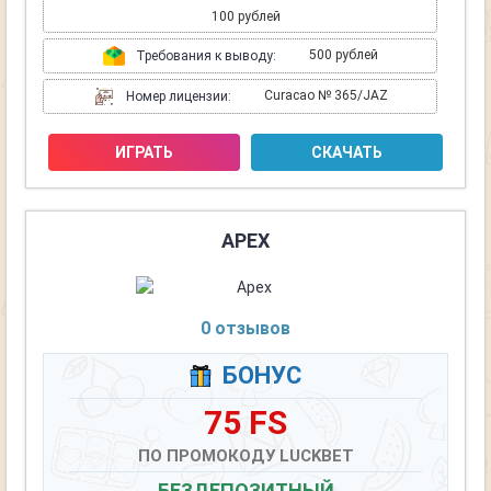
100 рублей
500 рублей
Требования к выводу:
Curacao № 365/JAZ
Номер лицензии:
ИГРАТЬ
СКАЧАТЬ
APEX
0 отзывов
БОНУС
75 FS
ПО ПРОМОКОДУ LUCKBET
БЕЗДЕПОЗИТНЫЙ