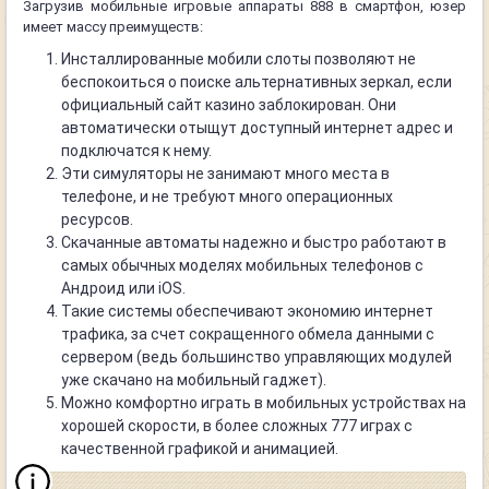
Загрузив мобильные игровые аппараты 888 в смартфон, юзер
имеет массу преимуществ:
Инсталлированные мобили слоты позволяют не
беспокоиться о поиске альтернативных зеркал, если
официальный сайт казино заблокирован. Они
автоматически отыщут доступный интернет адрес и
подключатся к нему.
Эти симуляторы не занимают много места в
телефоне, и не требуют много операционных
ресурсов.
Скачанные автоматы надежно и быстро работают в
самых обычных моделях мобильных телефонов с
Андроид или iOS.
Такие системы обеспечивают экономию интернет
трафика, за счет сокращенного обмела данными с
сервером (ведь большинство управляющих модулей
уже скачано на мобильный гаджет).
Можно комфортно играть в мобильных устройствах на
хорошей скорости, в более сложных 777 играх с
качественной графикой и анимацией.