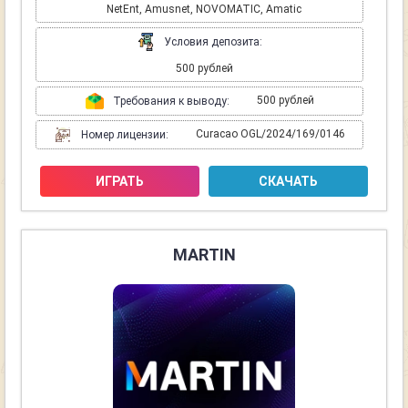
NetEnt, Amusnet, NOVOMATIC, Amatic
Условия депозита:
500 рублей
500 рублей
Требования к выводу:
Curacao OGL/2024/169/0146
Номер лицензии:
ИГРАТЬ
СКАЧАТЬ
MARTIN