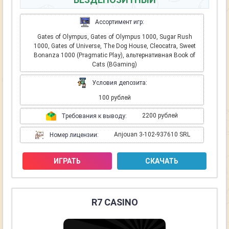
Ассортимент игр:
Gates of Olympus, Gates of Olympus 1000, Sugar Rush
1000, Gates of Universe, The Dog House, Cleocatra, Sweet
Bonanza 1000 (Pragmatic Play), альтернативная Book of
Cats (BGaming)
Условия депозита:
100 рублей
2200 рублей
Требования к выводу:
Anjouan 3-102-937610 SRL
Номер лицензии:
ИГРАТЬ
СКАЧАТЬ
R7 CASINO