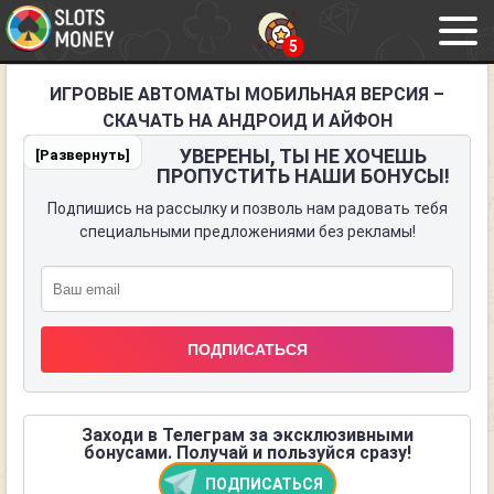
ИГРОВЫЕ АВТОМАТЫ МОБИЛЬНАЯ ВЕРСИЯ –
СКАЧАТЬ НА АНДРОИД И АЙФОН
УВЕРЕНЫ, ТЫ НЕ ХОЧЕШЬ
[Развернуть]
ПРОПУСТИТЬ НАШИ БОНУСЫ!
Подпишись на рассылку и позволь нам радовать тебя
специальными предложениями без рекламы!
Заходи в Телеграм за эксклюзивными
бонусами. Получай и пользуйся сразу!
ПОДПИСАТЬСЯ