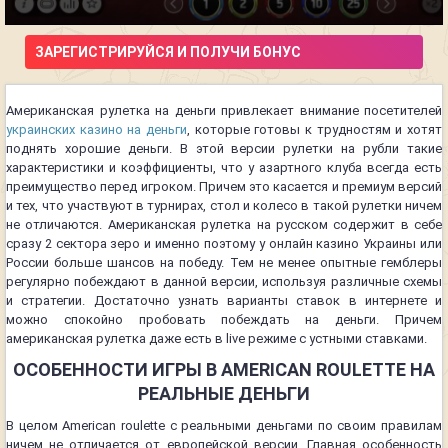
ЗАРЕГИСТРИРУЙСЯ И ПОЛУЧИ БОНУС
Американская рулетка на деньги привлекает внимание посетителей
украинских казино на деньги
, которые готовы к трудностям и хотят
поднять хорошие деньги. В этой версии рулетки на рубли такие
характеристики и коэффициенты, что у азартного клуба всегда есть
преимущество перед игроком. Причем это касается и премиум версий
и тех, что участвуют в турнирах, стол и колесо в такой рулетки ничем
не отличаются. Американская рулетка на русском содержит в себе
сразу 2 сектора зеро и именно поэтому у онлайн казино Украины или
России больше шансов на победу. Тем не менее опытные гемблеры
регулярно побеждают в данной версии, используя различные схемы
и стратегии. Достаточно узнать варианты ставок в интернете и
можно спокойно пробовать побеждать на деньги. Причем
американская рулетка даже есть в live режиме с устными ставками.
ОСОБЕННОСТИ ИГРЫ В AMERICAN ROULETTE НА
РЕАЛЬНЫЕ ДЕНЬГИ
В целом American roulette с реальными деньгами по своим правилам
ничем не отличается от европейской версии. Главная особенность