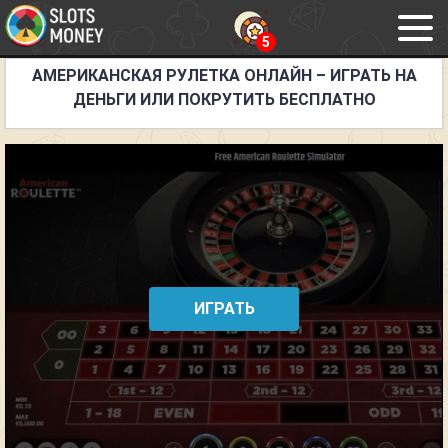
АМЕРИКАНСКАЯ РУЛЕТКА ОНЛАЙН – ИГРАТЬ НА
ДЕНЬГИ ИЛИ ПОКРУТИТЬ БЕСПЛАТНО
ИГРАТЬ