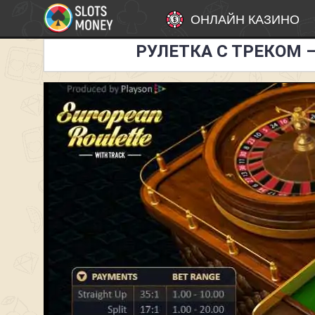
ОНЛАЙН КАЗИНО
РУЛЕТКА С ТРЕКОМ 