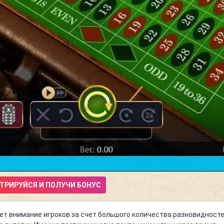
ТРИРУЙСЯ И ПОЛУЧИ БОНУС
ает внимание игроков за счет большого количества разновидност