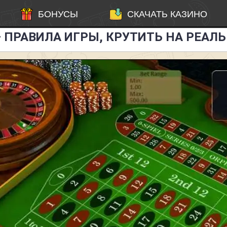
БОНУСЫ
СКАЧАТЬ КАЗИНО
– ПРАВИЛА ИГРЫ, КРУТИТЬ НА РЕАЛ