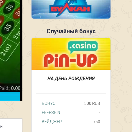
Случайный бонус
НА ДЕНЬ РОЖДЕНИЯ
БОНУС
500 RUB
FREESPIN
-
ВЕЙДЖЕР
х50
ей